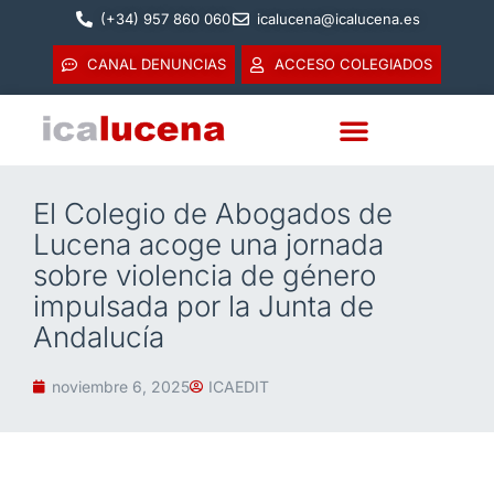
(+34) 957 860 060
icalucena@icalucena.es
CANAL DENUNCIAS
ACCESO COLEGIADOS
El Colegio de Abogados de
Lucena acoge una jornada
sobre violencia de género
impulsada por la Junta de
Andalucía
noviembre 6, 2025
ICAEDIT