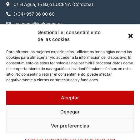
C/ El Agua, 15 Bajo LUCENA (Córdoba)
(+34) 957 86 00 60
icalucena@icalucena.es
Gestionar el consentimiento
Cómo colegiarse
de las cookies
Servicios colegiados
Para ofrecer las mejores experiencias, utilizamos tecnologías como las
cookies para almacenar y/o acceder a la información del dispositivo. El
Servicios ciudadanos
consentimiento de estas tecnologías nos permitirá procesar datos como
Contacto
el comportamiento de navegación o las identificaciones únicas en este
sitio. No consentir o retirar el consentimiento, puede afectar
negativamente a ciertas características y funciones.
Síguenos:
Aceptar
Denegar
Aviso Legal
Ver preferencias
Política de Privacidad