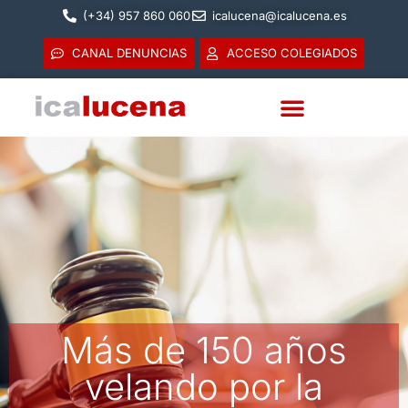
(+34) 957 860 060
icalucena@icalucena.es
CANAL DENUNCIAS
ACCESO COLEGIADOS
Más de 150 años
velando por la